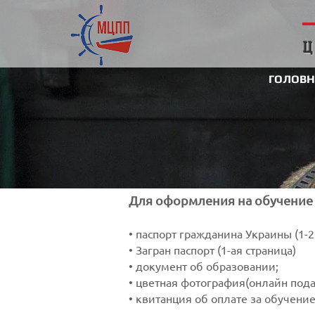
ГОЛОВН
Для оформления на обучение
• паспорт гражданина Украины (1-2
• Загран паспорт (1-ая страница)
• документ об образовании;
• цветная фотография(онлайн пода
• квитанция об оплате за обучение