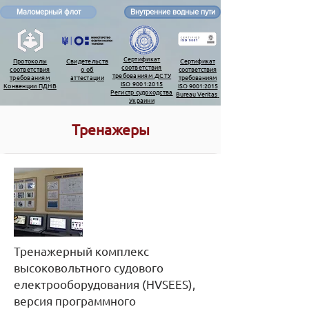
Маломерный флот
Внутренние водные пути
Сертификат
Протоколы
Свидетельств
Сертификат
соответствия
соответствия
о об
соответствия
требованиям ДСТУ
требованиям
аттестации
требованиям
ISO 9001:2015
Конвенции ПДНВ
ISO 9001:2015
Регистр судоходства
Bureau Veritas
Украини
Тренажеры
Тренажерный комплекс
высоковольтного судового
електрооборудования (HVSEES),
версия программного